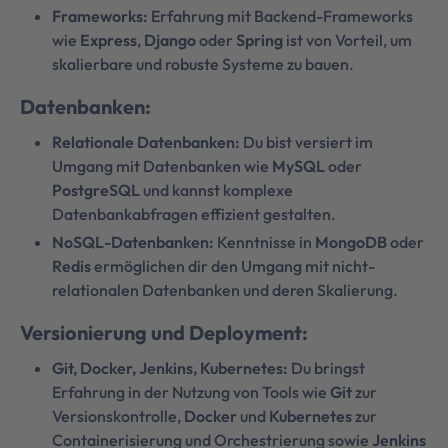
Frameworks:
Erfahrung mit Backend-Frameworks
wie
Express
,
Django
oder
Spring
ist von Vorteil, um
skalierbare und robuste Systeme zu bauen.
Datenbanken:
Relationale Datenbanken:
Du bist versiert im
Umgang mit Datenbanken wie
MySQL
oder
PostgreSQL
und kannst komplexe
Datenbankabfragen effizient gestalten.
NoSQL-Datenbanken:
Kenntnisse in
MongoDB
oder
Redis
ermöglichen dir den Umgang mit nicht-
relationalen Datenbanken und deren Skalierung.
Versionierung und Deployment:
Git, Docker, Jenkins, Kubernetes:
Du bringst
Erfahrung in der Nutzung von Tools wie
Git
zur
Versionskontrolle,
Docker
und
Kubernetes
zur
Containerisierung und Orchestrierung sowie
Jenkins