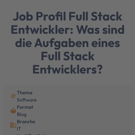
Job Profil Full Stack
Entwickler: Was sind
die Aufgaben eines
Full Stack
Entwicklers?
Thema
numbers
Software
Format
local_library
Blog
Branche
business
IT