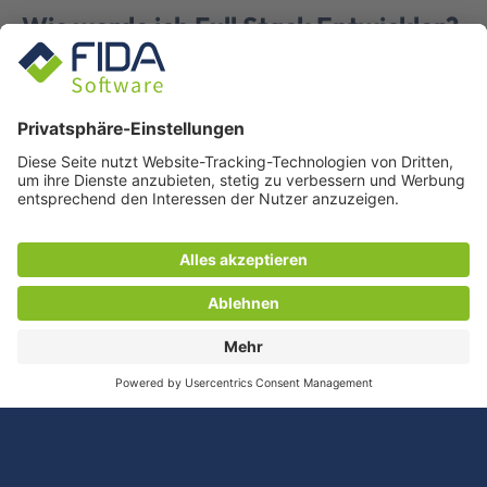
Wie werde ich Full Stack Entwickler?
Als
Full Stack Developer
solltest Du in der Regel eine
fundierte Ausbildung oder ein Studium im Bereich der
Informatik haben. Du kannst beispielsweise eine
Ausbildung zum Fachinformatiker
absolvieren oder ein
Informatikstudium
an einer Fachhochschule oder
Universität abschließen. Beide Wege bieten Dir die
nötige Grundlage, um in der Softwareentwicklung
erfolgreich zu sein und die vielseitigen Anforderungen
eines Full Stack Entwicklers zu meistern.
Für diejenigen, die bereits eine andere berufliche
Richtung eingeschlagen haben, gibt es auch die
Möglichkeit, als
Quereinsteiger
in den Beruf einzutreten.
FIDA WEBSITE
Wenn Du Dich intensiv in
Programmiersprachen
weiterbildest und praktische Erfahrungen sammelst,
kannst Du ebenfalls den Einstieg in die Full Stack
Entwicklung finden.