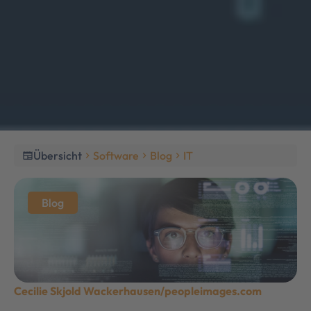
Übersicht
Software
Blog
IT
newspaper
chevron_right
chevron_right
chevron_right
Blog
Cecilie Skjold Wackerhausen/peopleimages.com